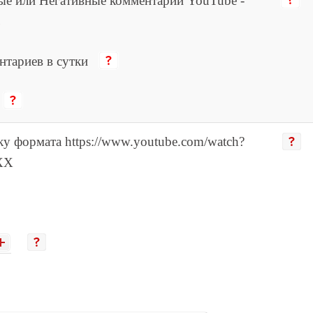
е или Негативные комментарии YouTube -
ь
нтариев в сутки
ку формата https://www.youtube.com/watch?
XX