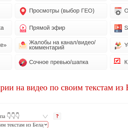
Просмотры (выбор ГЕО)
О
ка
Прямой эфир
S
Жалобы на канал/видео/
же»
Y
комментарий
Сочное превью/шапка
К
рии на видео по своим текстам из 
а 👇👇👇