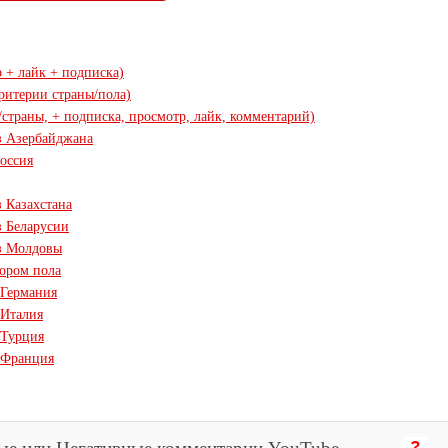
 + лайк + подписка)
ритерии страны/пола)
/страны, + подписка, просмотр, лайк, комментарий)
з Азербайджана
оссия
 Казахстана
з Беларусии
из Молдовы
ором пола
 Германия
 Италия
 Турция
 Франция