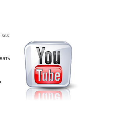
 как
вать
о