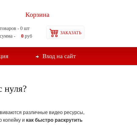
Корзина
товаров -
0
шт
ЗАКАЗАТЬ
сумма -
0
руб
ция
Вход на сайт
с нуля?
звиваются различные видео ресурсы,
ю копейку и
как быстро раскрутить